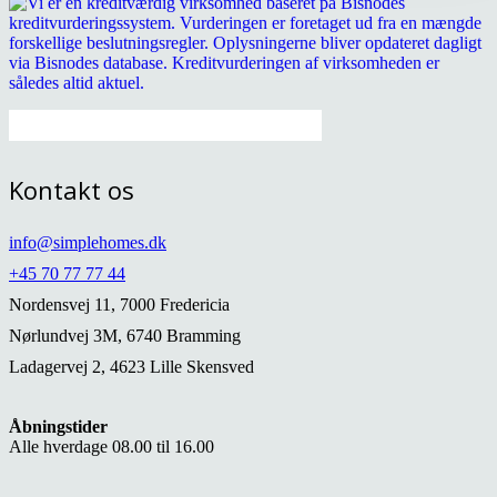
Sådan gør du brug af prisgarantien:
Send dokumentation til os på
info@simplehomes.dk
med:
Kontakt os
info@simplehomes.dk
+45 70 77 77 44
Navnet vognen er booket i
Nordensvej 11, 7000 Fredericia
Nørlundvej 3M, 6740 Bramming
Ladagervej 2, 4623 Lille Skensved
Link eller billede af det konkurrerende tilbud
Åbningstider
Alle hverdage 08.00 til 16.00