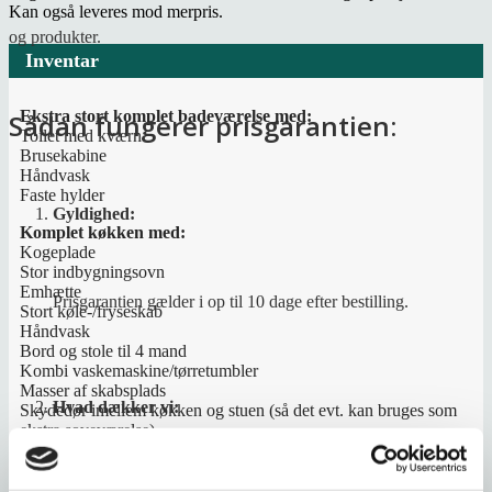
Kan også leveres mod merpris.
og produkter.
Inventar
Ekstra stort komplet badeværelse med:
Sådan fungerer prisgarantien:
Toilet med kværn
Brusekabine
Håndvask
Faste hylder
Gyldighed:
Komplet køkken med:
Kogeplade
Stor indbygningsovn
Emhætte
Prisgarantien gælder i op til
10 dage efter bestilling
.
Stort køle-/fryseskab
Håndvask
Bord og stole til 4 mand
Kombi vaskemaskine/tørretumbler
Masser af skabsplads
Hvad dækker vi:
Skydedør imellem køkken og stuen (så det evt. kan bruges som
ekstra soveværelse)
Skydedør imellem soveværelse og køkken
Sovesofa 140×200 med masse af opbevaringsplads til f.eks. dyner
Faste overskabe i både stue og soveværelse