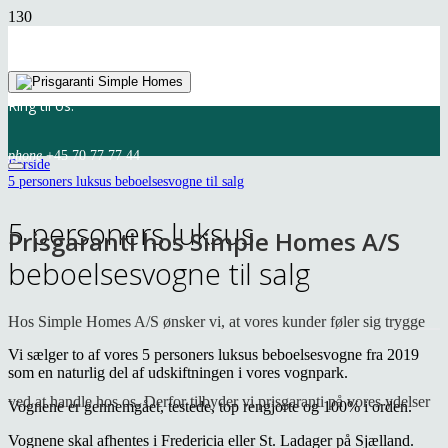
Ring til os:
phone
+45 70 77 77 44
Forside
5 personers luksus beboelsesvogne til salg
5 personers luksus
Prisgaranti hos Simple Homes A/S
beboelsesvogne til salg
Hos Simple Homes A/S ønsker vi, at vores kunder føler sig trygge
Vi sælger to af vores 5 personers luksus beboelsesvogne fra 2019
som en naturlig del af udskiftningen i vores vognpark.
ved at handle hos os. Derfor tilbyder vi prisgaranti på vores ydelser
Vognene er gennemgået, testede, top rengjorte og 100% i orden.
Vognene skal afhentes i Fredericia eller St. Ladager på Sjælland.