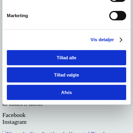
Den lavere pris skal være
offentligt tilgængelig
og
Marketing
dokumenterbar.
Vis detaljer
Vognen skal være
på lager og til levering
hos
Tillad alle
Tillad valgte
konkurrenten.
Simple Homes
Afvis
Din foretrukne leverandør af skurvogne/letvogne. Vi er ikke tilfredse
før kunden er tilfreds.
Konkurrenten skal være virksomhed der er minimum 3
Facebook
Instagram
år gamle.