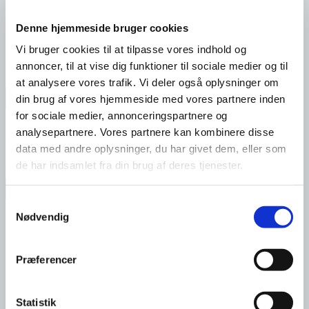
Vi matcher lejeprisen, hvis du finder
identisk produkt eller
Stor 50” fladskærm i stuen og digital antenne
140x200cm kvalitets seng i soveværelse med ekstra 80×200 seng
Denne hjemmeside bruger cookies
over
Vi bruger cookies til at tilpasse vores indhold og
ydelse
til en lavere pris hos en
dansk konkurrent.
annoncer, til at vise dig funktioner til sociale medier og til
at analysere vores trafik. Vi deler også oplysninger om
Priser
din brug af vores hjemmeside med vores partnere inden
for sociale medier, annonceringspartnere og
Eksl. moms
Inkl. moms
Betingelser:
analysepartnere. Vores partnere kan kombinere disse
Pris:
DKK 159.900,-
DKK 199.875,-
Vi kan hjælpe med en leasing finansiering.
data med andre oplysninger, du har givet dem, eller som
Priserne er inkl. alle slange og kabler samt inventar. Og ekskl.
de har indsamlet fra din brug af deres tjenester.
transport og tilslutning.
Teknisk info
Vognen skal være
identisk
(samme mærke, model,
Samtykkevalg
Dimensioner BxL (med træk) xH
250×900(1050)x292 cm
Nødvendig
Egenvægt:
2300 kg
Total vægt:
2600 kg
specifikationer og vilkår).
Tilslutninger:
25 meter 3/4” vandslange
Præferencer
25 meter 1” afløbsslange
25 meter elkabel med 380 Volt /
16 Amp CEE stik (Røde)
Statistik