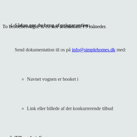
Sådan gør du brug af prisgarantien:
To beboelsesvogne til en stor brandskade i 9 måneder.
Send dokumentation til os på
info@simplehomes.dk
med:
Navnet vognen er booket i
Link eller billede af det konkurrerende tilbud