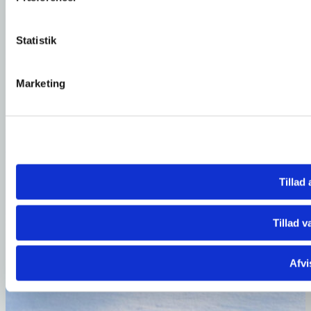
Statistik
Marketing
Tillad 
Tillad v
Afvi