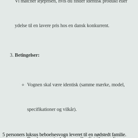
Vi matcher lejeprisen, hvis du finder
identisk produkt eller
ydelse
til en lavere pris hos en
dansk konkurrent.
Betingelser:
Vognen skal være
identisk
(samme mærke, model,
specifikationer og vilkår).
5 personers luksus beboelsesvogn leveret til en nødstedt familie.