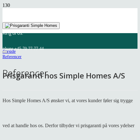
Ring til os:
phone
+45 70 77 77 44
Forside
Referencer
Referencer
Prisgaranti hos Simple Homes A/S
Hos Simple Homes A/S ønsker vi, at vores kunder føler sig trygge
ved at handle hos os. Derfor tilbyder vi prisgaranti på vores ydelser